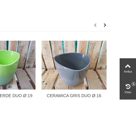
Arriba
1
Visto
ERDE DUO Ø:19
CERAMICA GRIS DUO Ø:16
CERAMIC