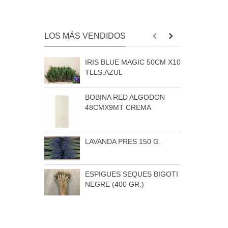
LOS MÁS VENDIDOS
IRIS BLUE MAGIC 50CM X10
C
TLLS.AZUL
N
BOBINA RED ALGODON
M
48CMX9MT CREMA
(
LAVANDA PRES 150 G.
N
P
ESPIGUES SEQUES BIGOTI
NEGRE (400 GR.)
P
C