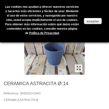
Las cookies nos ayudan a ofrecer nuestros servicios
y hacerlos más eficientes y fáciles de usar. Mediante
el uso de estos servicios, y navegando por nuestro
Inicio
>
Productos en stock
>
COMPLEMENTOS
>
Plantas de interior
sitio, usted acepta implícitamente el uso de cookies.
aceptar
>
CERÁMICAS
>
CERAMICA ASTRACITA Ø:14
Para obtener más información sobre qué datos están
contenidos en las cookies, consulte nuestra página
de
Política de Privacidad
CERAMICA ASTRACITA Ø:14
Referencia:
SK0629141843
CERAMICA ASTRACITA Ø