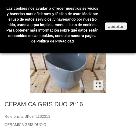
Las cookies nos ayudan a ofrecer nuestros servicios
y hacerlos más eficientes y fáciles de usar. Mediante
el uso de estos servicios, y navegando por nuestro
Inicio
>
Productos en stock
>
COMPLEMENTOS
>
Plantas de interior
sitio, usted acepta implícitamente el uso de cookies.
aceptar
>
CERÁMICAS
>
CERAMICA GRIS DUO Ø:16
Para obtener más información sobre qué datos están
contenidos en las cookies, consulte nuestra página
de
Política de Privacidad
CERAMICA GRIS DUO Ø:16
Referencia:
SK0341162312
CERAMICA GRIS DUO Ø: