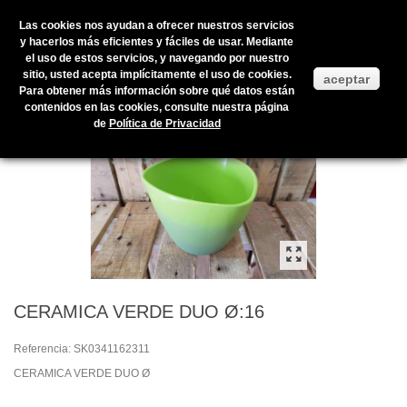
Las cookies nos ayudan a ofrecer nuestros servicios
y hacerlos más eficientes y fáciles de usar. Mediante
el uso de estos servicios, y navegando por nuestro
Inicio
>
Productos en stock
>
COMPLEMENTOS
>
Plantas de interior
sitio, usted acepta implícitamente el uso de cookies.
aceptar
>
CERÁMICAS
>
CERAMICA VERDE DUO Ø:16
Para obtener más información sobre qué datos están
contenidos en las cookies, consulte nuestra página
de
Política de Privacidad
CERAMICA VERDE DUO Ø:16
Referencia:
SK0341162311
CERAMICA VERDE DUO Ø