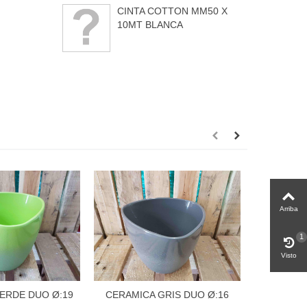
CINTA COTTON MM50 X
10MT BLANCA
Arriba
1
Visto
ERDE DUO Ø:19
CERAMICA GRIS DUO Ø:16
CERAMIC