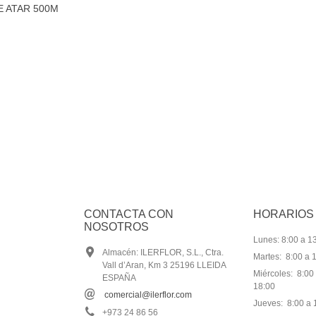
 ATAR 500M
CONTACTA CON
HORARIOS
NOSOTROS
Lunes: 8:00 a 13
Almacén: ILERFLOR, S.L., Ctra.
Martes: 8:00 a 1
Vall d’Aran, Km 3 25196 LLEIDA
Miércoles: 8:00 
ESPAÑA
18:00
comercial@ilerflor.com
Jueves: 8:00 a 1
+973 24 86 56