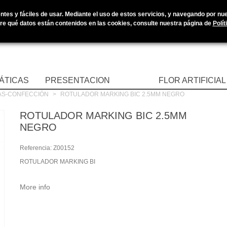
tes y fáciles de usar. Mediante el uso de estos servicios, y navegando por nues
e qué datos están contenidos en las cookies, consulte nuestra página de
Polít
ÁTICAS
PRESENTACION
FLOR ARTIFICIAL
AS-CONFECCIÓN
>
ROTULADOR MARKING BIC 2.5MM NEGRO
ROTULADOR MARKING BIC 2.5MM
NEGRO
Referencia:
Z00152
ROTULADOR MARKING BI
More info