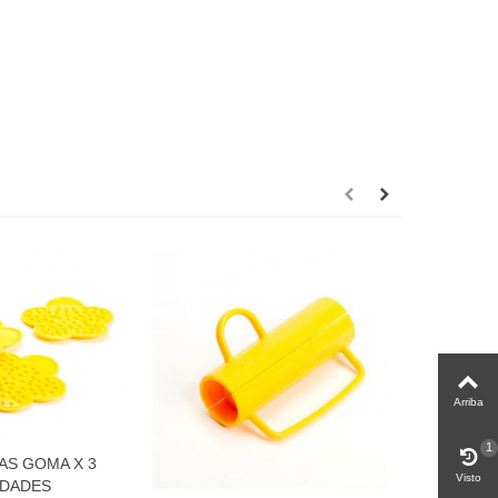
Arriba
1
AS GOMA X 3
Visto
IDADES