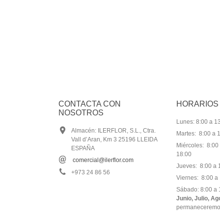
CONTACTA CON
HORARIOS
NOSOTROS
Lunes: 8:00 a 13
Almacén: ILERFLOR, S.L., Ctra.
Martes: 8:00 a 1
Vall d’Aran, Km 3 25196 LLEIDA
Miércoles: 8:00 
ESPAÑA
18:00
comercial@ilerflor.com
Jueves: 8:00 a 1
+973 24 86 56
Viernes: 8:00 a 
Sábado: 8:00 a 
Junio, Julio, A
permanecerem