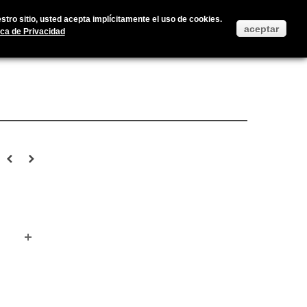
Accedan a su cuenta de usuario
Iniciar Sesión
Ayuda
tro sitio, usted acepta implícitamente el uso de cookies.
aceptar
ica de Privacidad