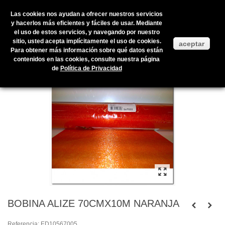
Las cookies nos ayudan a ofrecer nuestros servicios
y hacerlos más eficientes y fáciles de usar. Mediante
el uso de estos servicios, y navegando por nuestro
Inicio
>
Productos en stock
>
ENVOLTORIOS Y PRESENTACIÓN
>
sitio, usted acepta implícitamente el uso de cookies.
aceptar
BOBINAS
>
TELAS
>
BOBINA ALIZE 70CMX10M NARANJA
Para obtener más información sobre qué datos están
contenidos en las cookies, consulte nuestra página
de
Política de Privacidad
BOBINA ALIZE 70CMX10M NARANJA
Referencia:
ED10567005