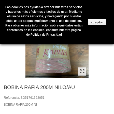
Las cookies nos ayudan a ofrecer nuestros servicios
y hacerlos más eficientes y fáciles de usar. Mediante
el uso de estos servicios, y navegando por nuestro
Inicio
>
Productos en stock
>
ENVOLTORIOS Y PRESENTACIÓN
>
sitio, usted acepta implícitamente el uso de cookies.
aceptar
CINTAS
>
RAFIA
>
BOBINA RAFIA 200M NILO/AU
Para obtener más información sobre qué datos están
contenidos en las cookies, consulte nuestra página
de
Política de Privacidad
BOBINA RAFIA 200M NILO/AU
Referencia:
BO51761322051
BOBINA RAFIA 200M NI