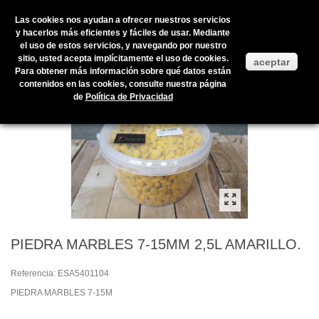
Las cookies nos ayudan a ofrecer nuestros servicios
y hacerlos más eficientes y fáciles de usar. Mediante
el uso de estos servicios, y navegando por nuestro
Inicio
>
Productos en stock
>
COMPLEMENTOS
>
PIEDRAS
>
sitio, usted acepta implícitamente el uso de cookies.
aceptar
PIEDRA MARBLES 7-15MM 2,5L AMARILLO.
Para obtener más información sobre qué datos están
contenidos en las cookies, consulte nuestra página
de
Política de Privacidad
PIEDRA MARBLES 7-15MM 2,5L AMARILLO.
Referencia:
ESA5401104
PIEDRA MARBLES 7-15M