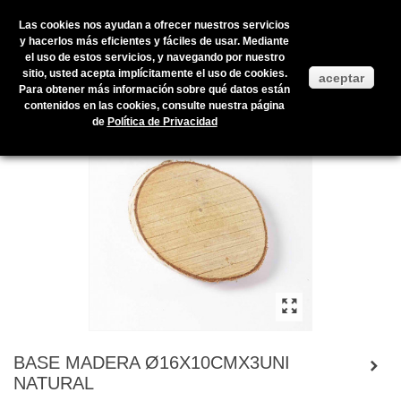
Las cookies nos ayudan a ofrecer nuestros servicios
y hacerlos más eficientes y fáciles de usar. Mediante
el uso de estos servicios, y navegando por nuestro
Inicio
>
Productos en stock
>
COMPLEMENTOS
>
MIMBRES
>
BASE
sitio, usted acepta implícitamente el uso de cookies.
aceptar
MADERA Ø16X10CMX3UNI NATURAL
Para obtener más información sobre qué datos están
contenidos en las cookies, consulte nuestra página
de
Política de Privacidad
BASE MADERA Ø16X10CMX3UNI
NATURAL