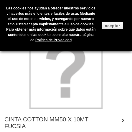
Las cookies nos ayudan a ofrecer nuestros servicios
y hacerlos más eficientes y fáciles de usar. Mediante
el uso de estos servicios, y navegando por nuestro
Inicio
>
Productos en stock
>
ENVOLTORIOS Y PRESENTACIÓN
>
sitio, usted acepta implícitamente el uso de cookies.
aceptar
CINTAS
>
COTÓN
>
CINTA COTTON MM50 X 10MT FUCSIA
Para obtener más información sobre qué datos están
contenidos en las cookies, consulte nuestra página
de
Política de Privacidad
CINTA COTTON MM50 X 10MT
FUCSIA