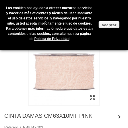
Las cookies nos ayudan a ofrecer nuestros servicios
y hacerlos más eficientes y fáciles de usar. Mediante
el uso de estos servicios, y navegando por nuestro
Inicio
>
Productos en stock
>
ENVOLTORIOS Y PRESENTACIÓN
>
sitio, usted acepta implícitamente el uso de cookies.
aceptar
CINTAS
>
COTÓN
>
CINTA DAMAS CM63X10MT PINK
Para obtener más información sobre qué datos están
contenidos en las cookies, consulte nuestra página
de
Política de Privacidad
CINTA DAMAS CM63X10MT PINK
Referencia:
PI4874XG03