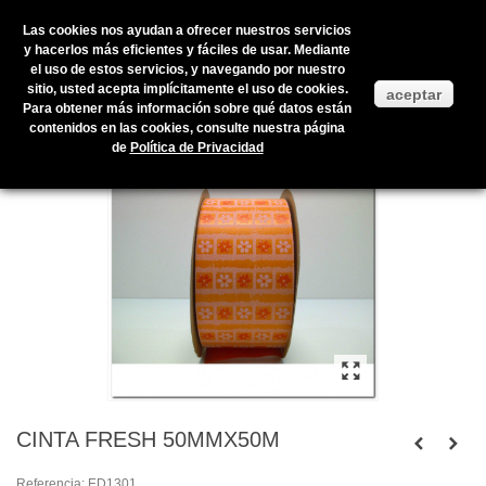
Las cookies nos ayudan a ofrecer nuestros servicios
y hacerlos más eficientes y fáciles de usar. Mediante
el uso de estos servicios, y navegando por nuestro
Inicio
>
Productos en stock
>
ENVOLTORIOS Y PRESENTACIÓN
>
sitio, usted acepta implícitamente el uso de cookies.
aceptar
CINTAS
>
CINTA FRESH 50MMX50M
Para obtener más información sobre qué datos están
contenidos en las cookies, consulte nuestra página
de
Política de Privacidad
CINTA FRESH 50MMX50M
Referencia:
ED1301