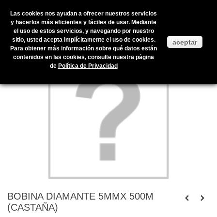
Las cookies nos ayudan a ofrecer nuestros servicios
y hacerlos más eficientes y fáciles de usar. Mediante
el uso de estos servicios, y navegando por nuestro
Inicio
>
Productos en stock
>
ENVOLTORIOS Y PRESENTACIÓN
>
sitio, usted acepta implícitamente el uso de cookies.
aceptar
CINTAS
>
BOBINA DIAMANTE 5MMX 500M (CASTAÑA)
Para obtener más información sobre qué datos están
contenidos en las cookies, consulte nuestra página
de
Política de Privacidad
BOBINA DIAMANTE 5MMX 500M
(CASTAÑA)