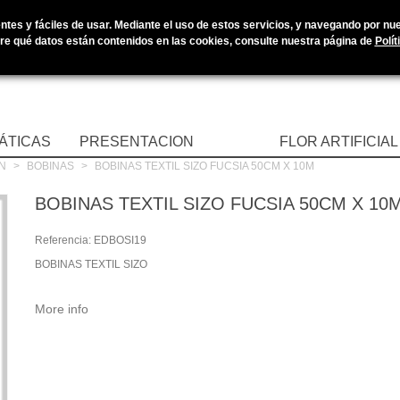
tes y fáciles de usar. Mediante el uso de estos servicios, y navegando por nues
e qué datos están contenidos en las cookies, consulte nuestra página de
Polít
ÁTICAS
PRESENTACION
FLOR ARTIFICIAL
N
>
BOBINAS
>
BOBINAS TEXTIL SIZO FUCSIA 50CM X 10M
BOBINAS TEXTIL SIZO FUCSIA 50CM X 10
Referencia:
EDBOSI19
BOBINAS TEXTIL SIZO
More info