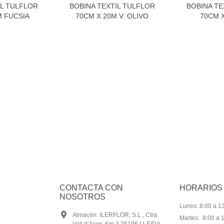
IL TULFLOR
BOBINA TEXTIL TULFLOR
BOBINA TE
M FUCSIA
70CM X 20M V. OLIVO
70CM X
CONTACTA CON
HORARIOS
NOSOTROS
Lunes: 8:00 a 13
Almacén: ILERFLOR, S.L., Ctra.
Martes: 8:00 a 1
Vall d’Aran, Km 3 25196 LLEIDA